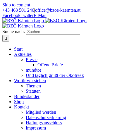
Skip to content
+43 463 501 246
|
office@bzoe-kaernten.at
Facebook
Twitter
E-Mail
Suche nach:
Start
Aktuelles
Presse
Offene Briefe
mundtot
Und täglich grüßt der Ökofreak
Wofür wir stehen
Themen
Statuten
Bundesländer
Shop
Kontakt
Mitglied werden
Datenschutzerklärung
Haftungsausschluss
Impressum