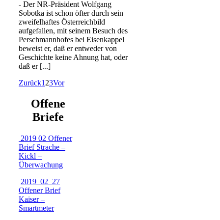
- Der NR-Präsident Wolfgang
Sobotka ist schon öfter durch sein
zweifelhaftes Österreichbild
aufgefallen, mit seinem Besuch des
Perschmannhofes bei Eisenkappel
beweist er, daß er entweder von
Geschichte keine Ahnung hat, oder
daß er [...]
Zurück
1
2
3
Vor
Offene
Briefe
2019 02 Offener
Brief Strache –
Kickl –
Überwachung
2019_02_27
Offener Brief
Kaiser –
Smartmeter