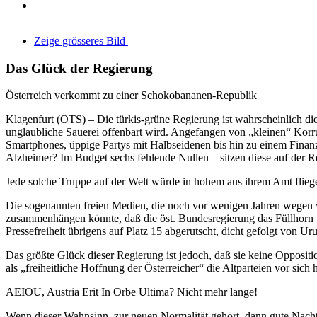
Zeige grösseres Bild
Das Glück der Regierung
Österreich verkommt zu einer Schokobananen-Republik
Klagenfurt (OTS) – Die türkis-grüne Regierung ist wahrscheinlich die
unglaubliche Sauerei offenbart wird. Angefangen von „kleinen“ Korr
Smartphones, üppige Partys mit Halbseidenen bis hin zu einem Finan
Alzheimer? Im Budget sechs fehlende Nullen – sitzen diese auf der 
Jede solche Truppe auf der Welt würde in hohem aus ihrem Amt fliege
Die sogenannten freien Medien, die noch vor wenigen Jahren wegen vie
zusammenhängen könnte, daß die öst. Bundesregierung das Füllhorn übe
Pressefreiheit übrigens auf Platz 15 abgerutscht, dicht gefolgt von Ur
Das größte Glück dieser Regierung ist jedoch, daß sie keine Oppositi
als „freiheitliche Hoffnung der Österreicher“ die Altparteien vor sic
AEIOU, Austria Erit In Orbe Ultima? Nicht mehr lange!
Wenn dieser Wahnsinn, zur neuen Normalität gehört, dann gute Nacht