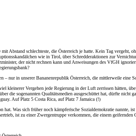
 mit Abstand schlechteste, die Österreich je hatte. Kein Tag vergeht,
uptionsskandälchen wie in Tirol, über Schredderaktionen zur Vernicht
zminister, der nicht rechnen kann und Anweisungen des VfGH ignorier
Regierungsbank?
n – nur in unserer Bananenrepublik Österreich, die mittlerweile eine 
l kleinerer Vergehen jede Regierung in der Luft zerrissen hätten, übe
r die sogenannten Qualitätsmedien ausgeschüttet hat, dürfte nicht ganz
uguay. Auf Platz 5 Costa Rica, auf Platz 7 Jamaica (!)
on hat. Was sich früher noch kämpferische Sozialdemokratie nannte, ist
h hertrieb, ist zu einer Zwergentruppe verkommen, die einem geifernden
 Österreich.