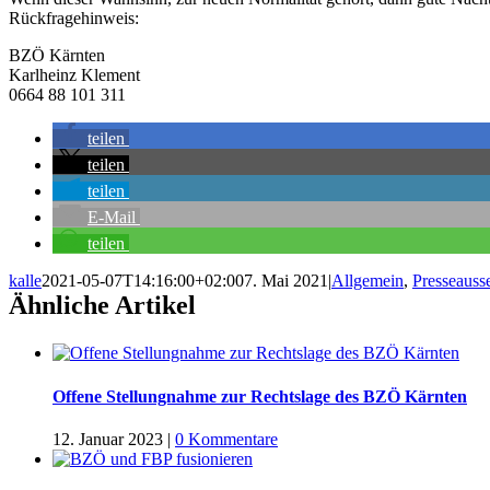
Rückfragehinweis:
BZÖ Kärnten
Karlheinz Klement
0664 88 101 311
teilen
teilen
teilen
E-Mail
teilen
kalle
2021-05-07T14:16:00+02:00
7. Mai 2021
|
Allgemein
,
Presseaus
Ähnliche Artikel
Offene Stellungnahme zur Rechtslage des BZÖ Kärnten
12. Januar 2023
|
0 Kommentare