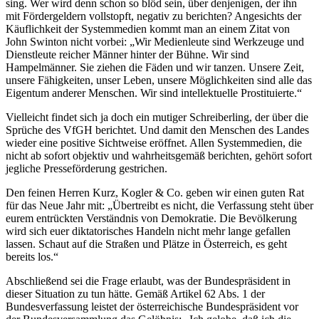
sing. Wer wird denn schon so blöd sein, über denjenigen, der ihn
mit Fördergeldern vollstopft, negativ zu berichten? Angesichts der
Käuflichkeit der Systemmedien kommt man an einem Zitat von
John Swinton nicht vorbei: „Wir Medienleute sind Werkzeuge und
Dienstleute reicher Männer hinter der Bühne. Wir sind
Hampelmänner. Sie ziehen die Fäden und wir tanzen. Unsere Zeit,
unsere Fähigkeiten, unser Leben, unsere Möglichkeiten sind alle das
Eigentum anderer Menschen. Wir sind intellektuelle Prostituierte.“
Vielleicht findet sich ja doch ein mutiger Schreiberling, der über die
Sprüche des VfGH berichtet. Und damit den Menschen des Landes
wieder eine positive Sichtweise eröffnet. Allen Systemmedien, die
nicht ab sofort objektiv und wahrheitsgemäß berichten, gehört sofort
jegliche Presseförderung gestrichen.
Den feinen Herren Kurz, Kogler & Co. geben wir einen guten Rat
für das Neue Jahr mit: „Übertreibt es nicht, die Verfassung steht über
eurem entrückten Verständnis von Demokratie. Die Bevölkerung
wird sich euer diktatorisches Handeln nicht mehr lange gefallen
lassen. Schaut auf die Straßen und Plätze in Österreich, es geht
bereits los.“
Abschließend sei die Frage erlaubt, was der Bundespräsident in
dieser Situation zu tun hätte. Gemäß Artikel 62 Abs. 1 der
Bundesverfassung leistet der österreichische Bundespräsident vor