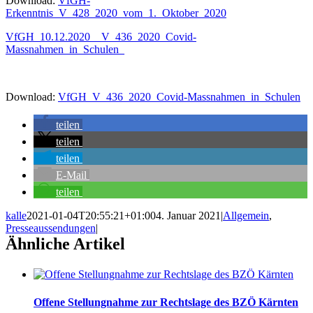
Download:
VfGH-
Erkenntnis_V_428_2020_vom_1._Oktober_2020
VfGH_10.12.2020__V_436_2020_Covid-
Massnahmen_in_Schulen_
Download:
VfGH_V_436_2020_Covid-Massnahmen_in_Schulen
teilen
teilen
teilen
E-Mail
teilen
kalle
2021-01-04T20:55:21+01:00
4. Januar 2021
|
Allgemein
,
Presseaussendungen
|
Ähnliche Artikel
Offene Stellungnahme zur Rechtslage des BZÖ Kärnten