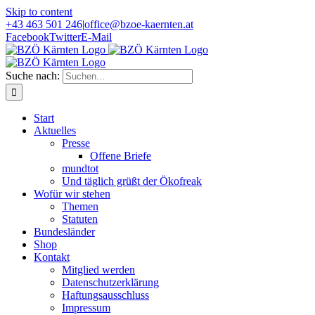
Skip to content
+43 463 501 246
|
office@bzoe-kaernten.at
Facebook
Twitter
E-Mail
Suche nach:
Start
Aktuelles
Presse
Offene Briefe
mundtot
Und täglich grüßt der Ökofreak
Wofür wir stehen
Themen
Statuten
Bundesländer
Shop
Kontakt
Mitglied werden
Datenschutzerklärung
Haftungsausschluss
Impressum