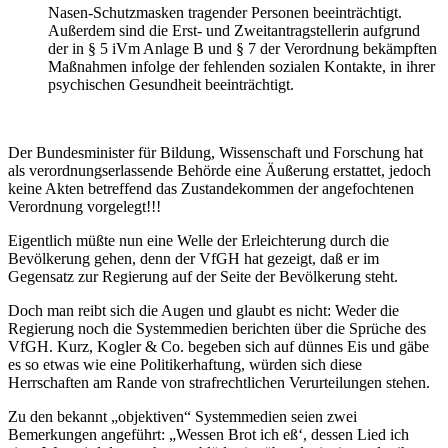
Nasen-Schutzmasken tragender Personen beeinträchtigt.
Außerdem sind die Erst- und Zweitantragstellerin aufgrund
der in § 5 iVm Anlage B und § 7 der Verordnung bekämpften
Maßnahmen infolge der fehlenden sozialen Kontakte, in ihrer
psychischen Gesundheit beeinträchtigt.
Der Bundesminister für Bildung, Wissenschaft und Forschung hat
als verordnungserlassende Behörde eine Äußerung erstattet, jedoch
keine Akten betreffend das Zustandekommen der angefochtenen
Verordnung vorgelegt!!!
Eigentlich müßte nun eine Welle der Erleichterung durch die
Bevölkerung gehen, denn der VfGH hat gezeigt, daß er im
Gegensatz zur Regierung auf der Seite der Bevölkerung steht.
Doch man reibt sich die Augen und glaubt es nicht: Weder die
Regierung noch die Systemmedien berichten über die Sprüche des
VfGH. Kurz, Kogler & Co. begeben sich auf dünnes Eis und gäbe
es so etwas wie eine Politikerhaftung, würden sich diese
Herrschaften am Rande von strafrechtlichen Verurteilungen stehen.
Zu den bekannt „objektiven“ Systemmedien seien zwei
Bemerkungen angeführt: „Wessen Brot ich eß‘, dessen Lied ich