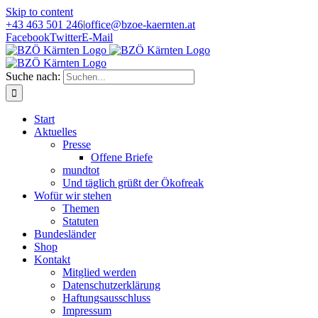
Skip to content
+43 463 501 246
|
office@bzoe-kaernten.at
Facebook
Twitter
E-Mail
Suche nach:
Start
Aktuelles
Presse
Offene Briefe
mundtot
Und täglich grüßt der Ökofreak
Wofür wir stehen
Themen
Statuten
Bundesländer
Shop
Kontakt
Mitglied werden
Datenschutzerklärung
Haftungsausschluss
Impressum