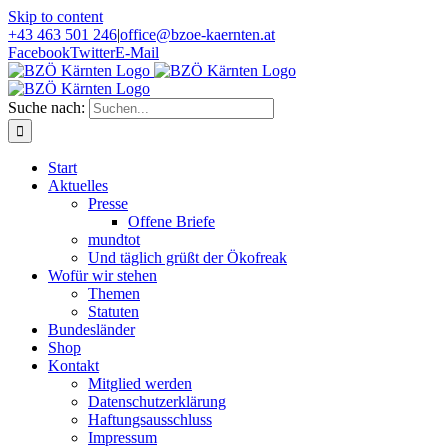
Skip to content
+43 463 501 246
|
office@bzoe-kaernten.at
Facebook
Twitter
E-Mail
Suche nach:
Start
Aktuelles
Presse
Offene Briefe
mundtot
Und täglich grüßt der Ökofreak
Wofür wir stehen
Themen
Statuten
Bundesländer
Shop
Kontakt
Mitglied werden
Datenschutzerklärung
Haftungsausschluss
Impressum