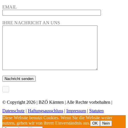
EMAIL
IHRE NACHRICHT AN UNS
×
© Copyright
2026 | BZÖ Kärnten | Alle Rechte vorbehalten |
Datenschutz
|
Haftungsausschluss
|
Impressum
|
Statuten
Diese Website benutzt Cookies. Wenn Sie die Website weiter
nutzen, gehen wir von ihrem Einverständnis aus.
OK
Nein