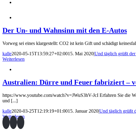
Der Un- und Wahnsinn mit den E-Autos
Vorweg sei eines klargestellt: CO2 ist kein Gift und schädigt keinesf
kalle
2020-05-15T13:59:27+02:00
15. Mai 2020
|
Und täglich grüßt de
Weiterlesen
Australien: Dürre und Feuer fabriziert –
https://www.youtube.com/watch?v=JWuS3hV-JcI Erfahren Sie die Wahrh
und [...]
kalle
2020-03-25T12:19:19+01:00
15. Januar 2020
|
Und täglich grüßt 
Weiterlesen