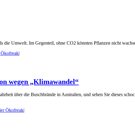
alls die Umwelt. Im Gegenteil, ohne CO2 könnten Pflanzen nicht wachsen.
r Ökofreak
|
 von wegen „Klimawandel“
eit über die Buschbrände in Australien, und sehen Sie dieses schocki
der Ökofreak
|