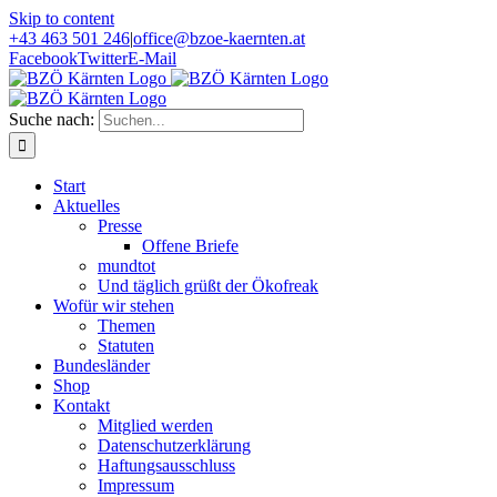
Skip to content
+43 463 501 246
|
office@bzoe-kaernten.at
Facebook
Twitter
E-Mail
Suche nach:
Start
Aktuelles
Presse
Offene Briefe
mundtot
Und täglich grüßt der Ökofreak
Wofür wir stehen
Themen
Statuten
Bundesländer
Shop
Kontakt
Mitglied werden
Datenschutzerklärung
Haftungsausschluss
Impressum