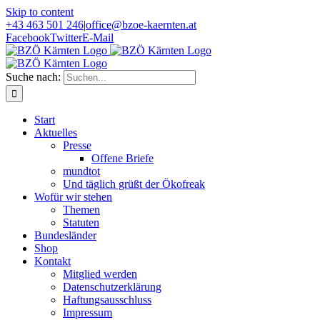
Skip to content
+43 463 501 246
|
office@bzoe-kaernten.at
Facebook
Twitter
E-Mail
Suche nach:
Start
Aktuelles
Presse
Offene Briefe
mundtot
Und täglich grüßt der Ökofreak
Wofür wir stehen
Themen
Statuten
Bundesländer
Shop
Kontakt
Mitglied werden
Datenschutzerklärung
Haftungsausschluss
Impressum