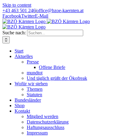
Skip to content
+43 463 501 246
|
office@bzoe-kaernten.at
Facebook
Twitter
E-Mail
Suche nach:
Start
Aktuelles
Presse
Offene Briefe
mundtot
Und täglich grüßt der Ökofreak
Wofür wir stehen
Themen
Statuten
Bundesländer
Shop
Kontakt
Mitglied werden
Datenschutzerklärung
Haftungsausschluss
Impressum