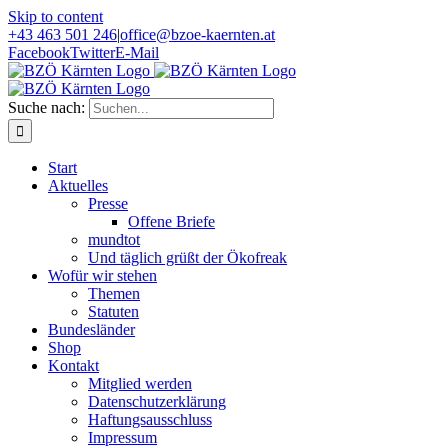
Skip to content
+43 463 501 246
|
office@bzoe-kaernten.at
Facebook
Twitter
E-Mail
Suche nach:
Start
Aktuelles
Presse
Offene Briefe
mundtot
Und täglich grüßt der Ökofreak
Wofür wir stehen
Themen
Statuten
Bundesländer
Shop
Kontakt
Mitglied werden
Datenschutzerklärung
Haftungsausschluss
Impressum