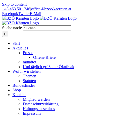
Skip to content
+43 463 501 246
|
office@bzoe-kaernten.at
Facebook
Twitter
E-Mail
Suche nach:
Start
Aktuelles
Presse
Offene Briefe
mundtot
Und täglich grüßt der Ökofreak
Wofür wir stehen
Themen
Statuten
Bundesländer
Shop
Kontakt
Mitglied werden
Datenschutzerklärung
Haftungsausschluss
Impressum