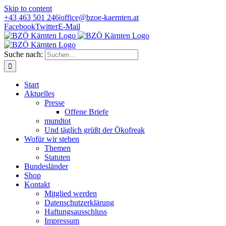
Skip to content
+43 463 501 246
|
office@bzoe-kaernten.at
Facebook
Twitter
E-Mail
Suche nach:
Start
Aktuelles
Presse
Offene Briefe
mundtot
Und täglich grüßt der Ökofreak
Wofür wir stehen
Themen
Statuten
Bundesländer
Shop
Kontakt
Mitglied werden
Datenschutzerklärung
Haftungsausschluss
Impressum