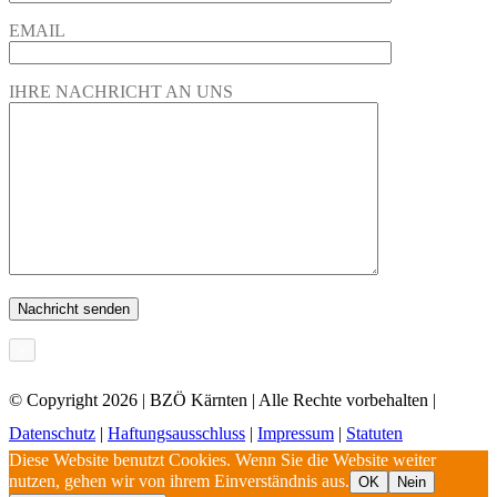
EMAIL
IHRE NACHRICHT AN UNS
×
© Copyright
2026 | BZÖ Kärnten | Alle Rechte vorbehalten |
Datenschutz
|
Haftungsausschluss
|
Impressum
|
Statuten
Diese Website benutzt Cookies. Wenn Sie die Website weiter
nutzen, gehen wir von ihrem Einverständnis aus.
OK
Nein