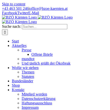
Skip to content
+43 463 501 246
|
office@bzoe-kaernten.at
Facebook
Twitter
E-Mail
Suche nach:
Start
Aktuelles
Presse
Offene Briefe
mundtot
Und täglich grüßt der Ökofreak
Wofür wir stehen
Themen
Statuten
Bundesländer
Shop
Kontakt
Mitglied werden
Datenschutzerklärung
Haftungsausschluss
Impressum