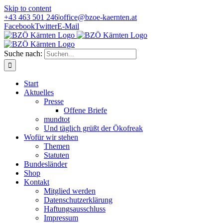
Skip to content
+43 463 501 246
|
office@bzoe-kaernten.at
Facebook
Twitter
E-Mail
Suche nach:
Start
Aktuelles
Presse
Offene Briefe
mundtot
Und täglich grüßt der Ökofreak
Wofür wir stehen
Themen
Statuten
Bundesländer
Shop
Kontakt
Mitglied werden
Datenschutzerklärung
Haftungsausschluss
Impressum