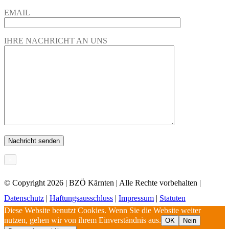
EMAIL
IHRE NACHRICHT AN UNS
×
© Copyright
2026 | BZÖ Kärnten | Alle Rechte vorbehalten |
Datenschutz
|
Haftungsausschluss
|
Impressum
|
Statuten
Diese Website benutzt Cookies. Wenn Sie die Website weiter
nutzen, gehen wir von ihrem Einverständnis aus.
OK
Nein