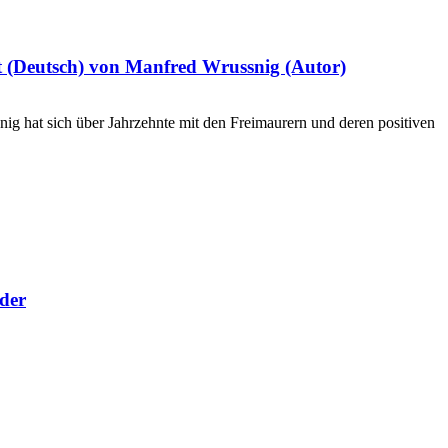
lt (Deutsch) von Manfred Wrussnig (Autor)
g hat sich über Jahrzehnte mit den Freimaurern und deren positiven
ider