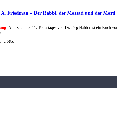
iedman – Der Rabbi, der Mossad und der Mord an 
tung!
Anläßlich des 11. Todestages von Dr. Jörg Haider ist ein Buch 
re
1) UStG.