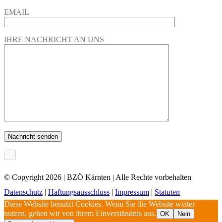
EMAIL
IHRE NACHRICHT AN UNS
×
© Copyright
2026 | BZÖ Kärnten | Alle Rechte vorbehalten |
Datenschutz
|
Haftungsausschluss
|
Impressum
|
Statuten
Diese Website benutzt Cookies. Wenn Sie die Website weiter
nutzen, gehen wir von ihrem Einverständnis aus.
OK
Nein