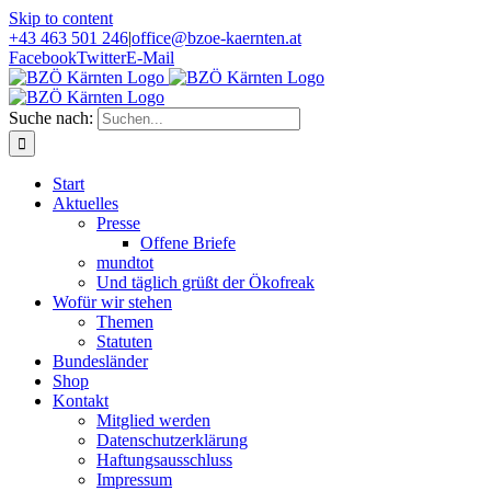
Skip to content
+43 463 501 246
|
office@bzoe-kaernten.at
Facebook
Twitter
E-Mail
Suche nach:
Start
Aktuelles
Presse
Offene Briefe
mundtot
Und täglich grüßt der Ökofreak
Wofür wir stehen
Themen
Statuten
Bundesländer
Shop
Kontakt
Mitglied werden
Datenschutzerklärung
Haftungsausschluss
Impressum