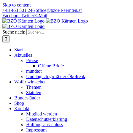
Skip to content
+43 463 501 246
|
office@bzoe-kaernten.at
Facebook
Twitter
E-Mail
Suche nach:
Start
Aktuelles
Presse
Offene Briefe
mundtot
Und täglich grüßt der Ökofreak
Wofür wir stehen
Themen
Statuten
Bundesländer
Shop
Kontakt
Mitglied werden
Datenschutzerklärung
Haftungsausschluss
Impressum