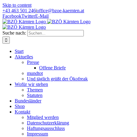
Skip to content
+43 463 501 246
|
office@bzoe-kaernten.at
Facebook
Twitter
E-Mail
Suche nach:
Start
Aktuelles
Presse
Offene Briefe
mundtot
Und täglich grüßt der Ökofreak
Wofür wir stehen
Themen
Statuten
Bundesländer
Shop
Kontakt
Mitglied werden
Datenschutzerklärung
Haftungsausschluss
Impressum