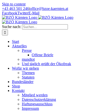
Skip to content
+43 463 501 246
|
office@bzoe-kaernten.at
Facebook
Twitter
E-Mail
Suche nach:
Start
Aktuelles
Presse
Offene Briefe
mundtot
Und täglich grüßt der Ökofreak
Wofür wir stehen
Themen
Statuten
Bundesländer
Shop
Kontakt
Mitglied werden
Datenschutzerklärung
Haftungsausschluss
Impressum