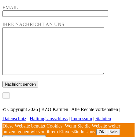
EMAIL
IHRE NACHRICHT AN UNS
×
© Copyright
2026 | BZÖ Kärnten | Alle Rechte vorbehalten |
Datenschutz
|
Haftungsausschluss
|
Impressum
|
Statuten
Diese Website benutzt Cookies. Wenn Sie die Website weiter
nutzen, gehen wir von ihrem Einverständnis aus.
OK
Nein