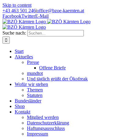
Skip to content
+43 463 501 246
|
office@bzoe-kaernten.at
Facebook
Twitter
E-Mail
Suche nach:
Start
Aktuelles
Presse
Offene Briefe
mundtot
Und täglich grüßt der Ökofreak
Wofür wir stehen
Themen
Statuten
Bundesländer
Shop
Kontakt
Mitglied werden
Datenschutzerklärung
Haftungsausschluss
Impressum