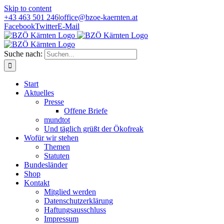
Skip to content
+43 463 501 246
|
office@bzoe-kaernten.at
Facebook
Twitter
E-Mail
Suche nach:
Start
Aktuelles
Presse
Offene Briefe
mundtot
Und täglich grüßt der Ökofreak
Wofür wir stehen
Themen
Statuten
Bundesländer
Shop
Kontakt
Mitglied werden
Datenschutzerklärung
Haftungsausschluss
Impressum