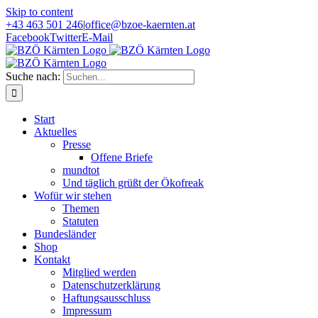
Skip to content
+43 463 501 246
|
office@bzoe-kaernten.at
Facebook
Twitter
E-Mail
Suche nach:
Start
Aktuelles
Presse
Offene Briefe
mundtot
Und täglich grüßt der Ökofreak
Wofür wir stehen
Themen
Statuten
Bundesländer
Shop
Kontakt
Mitglied werden
Datenschutzerklärung
Haftungsausschluss
Impressum