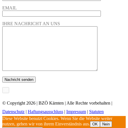
EMAIL
IHRE NACHRICHT AN UNS
×
© Copyright
2026 | BZÖ Kärnten | Alle Rechte vorbehalten |
Datenschutz
|
Haftungsausschluss
|
Impressum
|
Statuten
Diese Website benutzt Cookies. Wenn Sie die Website weiter
nutzen, gehen wir von ihrem Einverständnis aus.
OK
Nein