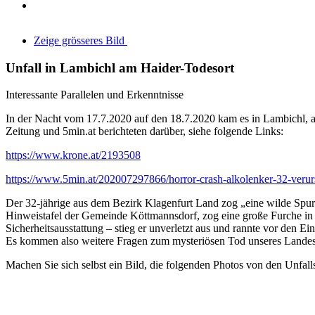
Zeige grösseres Bild
Unfall in Lambichl am Haider-Todesort
Interessante Parallelen und Erkenntnisse
In der Nacht vom 17.7.2020 auf den 18.7.2020 kam es in Lambichl, 
Zeitung und 5min.at berichteten darüber, siehe folgende Links:
https://www.krone.at/2193508
https://www.5min.at/202007297866/horror-crash-alkolenker-32-verur
Der 32-jährige aus dem Bezirk Klagenfurt Land zog „eine wilde Spur
Hinweistafel der Gemeinde Köttmannsdorf, zog eine große Furche in
Sicherheitsausstattung – stieg er unverletzt aus und rannte vor den 
Es kommen also weitere Fragen zum mysteriösen Tod unseres Lande
Machen Sie sich selbst ein Bild, die folgenden Photos von den Unfal