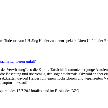
am Todesort von LH Jörg Haider zu einem spektakulären Unfall, der 
sachte-schweren-unfall/
 der Verwüstung“, so die Krone. Tatsächlich rammte der junge Autolen
 die Böschung und überschlug sich sogar mehrmals. Obwohl er aber ei
Einsatzkräften davon! Haider fuhr einen hochsicheren und gepanzerten 
shauptmannes auf.
lspuren des 17.7.20-Unfalles sind im Besitz des BZÖ.