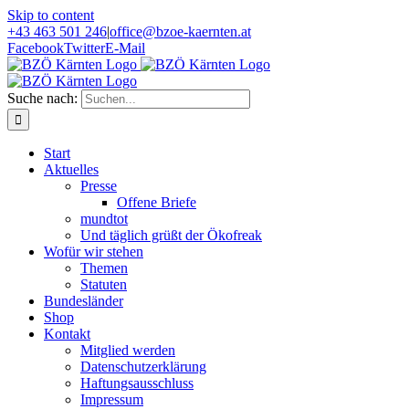
Skip to content
+43 463 501 246
|
office@bzoe-kaernten.at
Facebook
Twitter
E-Mail
Suche nach:
Start
Aktuelles
Presse
Offene Briefe
mundtot
Und täglich grüßt der Ökofreak
Wofür wir stehen
Themen
Statuten
Bundesländer
Shop
Kontakt
Mitglied werden
Datenschutzerklärung
Haftungsausschluss
Impressum