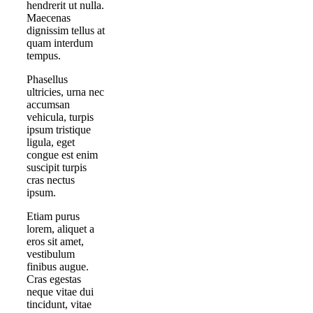
hendrerit ut nulla.
Maecenas
dignissim tellus at
quam interdum
tempus.
Phasellus
ultricies, urna nec
accumsan
vehicula, turpis
ipsum tristique
ligula, eget
congue est enim
suscipit turpis
cras nectus
ipsum.
Etiam purus
lorem, aliquet a
eros sit amet,
vestibulum
finibus augue.
Cras egestas
neque vitae dui
tincidunt, vitae