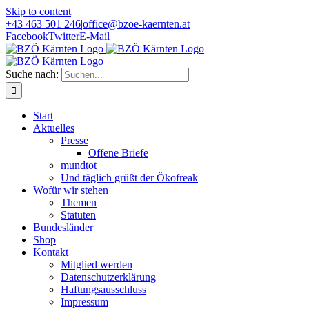
Skip to content
+43 463 501 246
|
office@bzoe-kaernten.at
Facebook
Twitter
E-Mail
Suche nach:
Start
Aktuelles
Presse
Offene Briefe
mundtot
Und täglich grüßt der Ökofreak
Wofür wir stehen
Themen
Statuten
Bundesländer
Shop
Kontakt
Mitglied werden
Datenschutzerklärung
Haftungsausschluss
Impressum