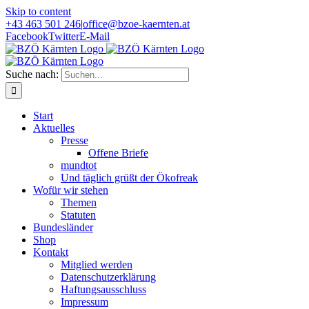
Skip to content
+43 463 501 246
|
office@bzoe-kaernten.at
Facebook
Twitter
E-Mail
Suche nach:
Start
Aktuelles
Presse
Offene Briefe
mundtot
Und täglich grüßt der Ökofreak
Wofür wir stehen
Themen
Statuten
Bundesländer
Shop
Kontakt
Mitglied werden
Datenschutzerklärung
Haftungsausschluss
Impressum