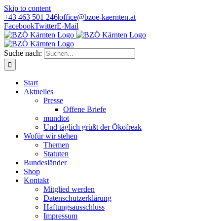
Skip to content
+43 463 501 246
|
office@bzoe-kaernten.at
Facebook
Twitter
E-Mail
Suche nach:
Start
Aktuelles
Presse
Offene Briefe
mundtot
Und täglich grüßt der Ökofreak
Wofür wir stehen
Themen
Statuten
Bundesländer
Shop
Kontakt
Mitglied werden
Datenschutzerklärung
Haftungsausschluss
Impressum