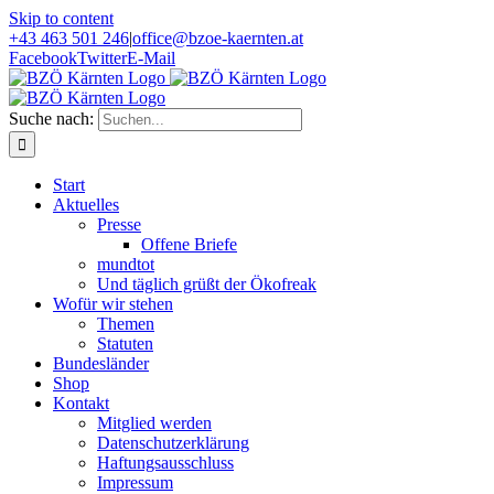
Skip to content
+43 463 501 246
|
office@bzoe-kaernten.at
Facebook
Twitter
E-Mail
Suche nach:
Start
Aktuelles
Presse
Offene Briefe
mundtot
Und täglich grüßt der Ökofreak
Wofür wir stehen
Themen
Statuten
Bundesländer
Shop
Kontakt
Mitglied werden
Datenschutzerklärung
Haftungsausschluss
Impressum