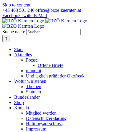
Skip to content
+43 463 501 246
|
office@bzoe-kaernten.at
Facebook
Twitter
E-Mail
Suche nach:
Start
Aktuelles
Presse
Offene Briefe
mundtot
Und täglich grüßt der Ökofreak
Wofür wir stehen
Themen
Statuten
Bundesländer
Shop
Kontakt
Mitglied werden
Datenschutzerklärung
Haftungsausschluss
Impressum