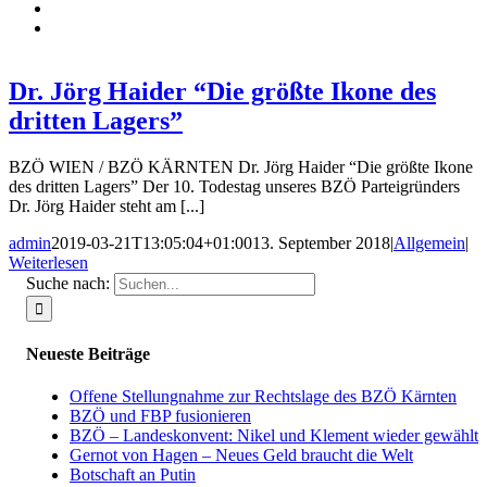
Dr. Jörg Haider “Die größte Ikone des
dritten Lagers”
BZÖ WIEN / BZÖ KÄRNTEN Dr. Jörg Haider “Die größte Ikone
des dritten Lagers” Der 10. Todestag unseres BZÖ Parteigründers
Dr. Jörg Haider steht am [...]
admin
2019-03-21T13:05:04+01:00
13. September 2018
|
Allgemein
|
Weiterlesen
Suche nach:
Neueste Beiträge
Offene Stellungnahme zur Rechtslage des BZÖ Kärnten
BZÖ und FBP fusionieren
BZÖ – Landeskonvent: Nikel und Klement wieder gewählt
Gernot von Hagen – Neues Geld braucht die Welt
Botschaft an Putin