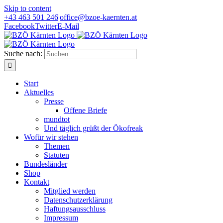
Skip to content
+43 463 501 246
|
office@bzoe-kaernten.at
Facebook
Twitter
E-Mail
Suche nach:
Start
Aktuelles
Presse
Offene Briefe
mundtot
Und täglich grüßt der Ökofreak
Wofür wir stehen
Themen
Statuten
Bundesländer
Shop
Kontakt
Mitglied werden
Datenschutzerklärung
Haftungsausschluss
Impressum