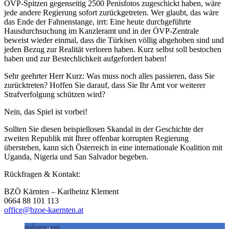
ÖVP-Spitzen gegenseitig 2500 Penisfotos zugeschickt haben, wäre
jede andere Regierung sofort zurückgetreten. Wer glaubt, das wäre
das Ende der Fahnenstange, irrt: Eine heute durchgeführte
Hausdurchsuchung im Kanzleramt und in der ÖVP-Zentrale
beweist wieder einmal, dass die Türkisen völlig abgehoben sind und
jeden Bezug zur Realität verloren haben. Kurz selbst soll bestochen
haben und zur Bestechlichkeit aufgefordert haben!
Sehr geehrter Herr Kurz: Was muss noch alles passieren, dass Sie
zurücktreten? Hoffen Sie darauf, dass Sie Ihr Amt vor weiterer
Strafverfolgung schützen wird?
Nein, das Spiel ist vorbei!
Sollten Sie diesen beispiellosen Skandal in der Geschichte der
zweiten Republik mit Ihrer offenbar korrupten Regierung
überstehen, kann sich Österreich in eine internationale Koalition mit
Uganda, Nigeria und San Salvador begeben.
Rückfragen & Kontakt:
BZÖ Kärnten – Karlheinz Klement
0664 88 101 113
office@bzoe-kaernten.at