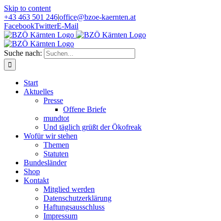
Skip to content
+43 463 501 246
|
office@bzoe-kaernten.at
Facebook
Twitter
E-Mail
Suche nach:
Start
Aktuelles
Presse
Offene Briefe
mundtot
Und täglich grüßt der Ökofreak
Wofür wir stehen
Themen
Statuten
Bundesländer
Shop
Kontakt
Mitglied werden
Datenschutzerklärung
Haftungsausschluss
Impressum