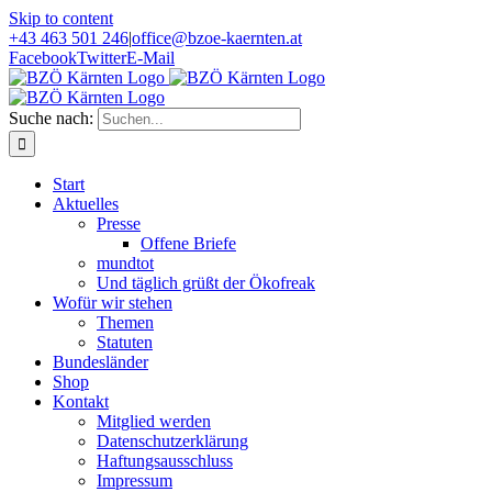
Skip to content
+43 463 501 246
|
office@bzoe-kaernten.at
Facebook
Twitter
E-Mail
Suche nach:
Start
Aktuelles
Presse
Offene Briefe
mundtot
Und täglich grüßt der Ökofreak
Wofür wir stehen
Themen
Statuten
Bundesländer
Shop
Kontakt
Mitglied werden
Datenschutzerklärung
Haftungsausschluss
Impressum