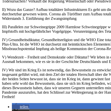
Todesursachen? Verkauft die Regierung Wissenschaft oder Pseudowis
II) Wozu das Ganze? Aufbau totalitärer Infrastrukturen Es geht um
durchsetzbar gewesen wären. Corona als Türöffner zum Aufbau totali
Widerstands 3. Einführung der Zwangsimpfung
III) Parallelen zur Schweinegrippe 2009 Harmlose Schweinegrippe w
Impfstoffs mit hochgefährlicher Vogelgrippe. Verunreinigung des Te
IV) Gesundheitsdiktatur, Gesundheitsreligion und die WHO Eine tota
Plus-Ultra. Ist die WHO ist durchsetzt mit heimtückischen Elemente
Missbrauchspotential Impfung als heilige Kommunion der Corona-Rel
V) Wendezeit – Freiheit und Demokratie oder Diktatur? Wir leben in ei
Ausmaß bekommen, wie es sie in der Geschichte Deutschlands und Eu
IV) Wir sind im Krieg Es ist notwendig, das Bewusstsein zu entwick
insgesamt geführt wird, mit dem Ziel der totalen Herrschaft über die 
der beiden Seiten bewusst ist, dass sie im Krieg ist, dann gewinnt fas
haben sehr wohl das Bewusstsein, dass sie sich im Krieg befinden, w
dieses Bewusstsein haben, dass wir unseren Gegnern unterstellen mü
Pandemie auszurufen, hat den Schlüssel zur Weltregierung in der Hand
Freiheit!
teilen