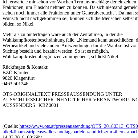
Ich erwartete mir schon vor Wochen Terminvorschläge der einzelnen
Fraktionen, um Einsicht nehmen zu können. Da sich niemand gemelde
stehen noch immer alle Fraktionen unter Generalverdacht“. Da man 
Wunsch nicht nachgekommen sei, können sich die Menschen selbst ih
bilden, so Nikel.
Mehr als zu hinterfragen wäre auch der Zeitrahmen, in der die
Wahlkampfkostenbeschränkung falle. „Niemand kann ausschließen, d
Werbeartikel und viele andere Aufwendungen für die Wahl selbst vo
Stichtag bestellt und bezahlt werden. So ist es möglich,
Wahlkampfkostenobergrenzen zu umgehen“, schließt Nikel.
Rückfragen & Kontakt:
BZÖ Kärnten
9020 Klagenfurt
0463 501246
OTS-ORIGINALTEXT PRESSEAUSSENDUNG UNTER
AUSSCHLIESSLICHER INHALTLICHER VERANTWORTUNG
AUSSENDERS | KBZ0001
(Quelle:
https://www.ots.at/presseaussendung/OTS_20180313_OTS0
nikel-finanz-striptease-aller-landtagsparteien-endlich-zum-thema-mac
14.03.2018, 03:29h)