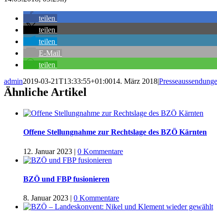
teilen
teilen
teilen
E-Mail
teilen
admin
2019-03-21T13:33:55+01:00
14. März 2018
|
Presseaussendung
Ähnliche Artikel
Offene Stellungnahme zur Rechtslage des BZÖ Kärnten
12. Januar 2023
|
0 Kommentare
BZÖ und FBP fusionieren
8. Januar 2023
|
0 Kommentare