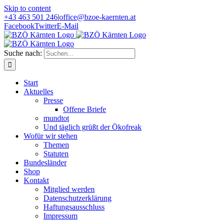
Skip to content
+43 463 501 246
|
office@bzoe-kaernten.at
Facebook
Twitter
E-Mail
Suche nach:
Start
Aktuelles
Presse
Offene Briefe
mundtot
Und täglich grüßt der Ökofreak
Wofür wir stehen
Themen
Statuten
Bundesländer
Shop
Kontakt
Mitglied werden
Datenschutzerklärung
Haftungsausschluss
Impressum