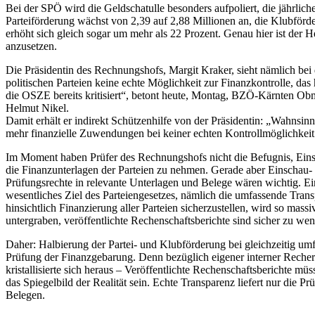
Bei der SPÖ wird die Geldschatulle besonders aufpoliert, die jährlich
Parteiförderung wächst von 2,39 auf 2,88 Millionen an, die Klubförd
erhöht sich gleich sogar um mehr als 22 Prozent. Genau hier ist der H
anzusetzen.
Die Präsidentin des Rechnungshofs, Margit Kraker, sieht nämlich bei
politischen Parteien keine echte Möglichkeit zur Finanzkontrolle, das
die OSZE bereits kritisiert“, betont heute, Montag, BZÖ-Kärnten O
Helmut Nikel.
Damit erhält er indirekt Schützenhilfe von der Präsidentin: „Wahnsin
mehr finanzielle Zuwendungen bei keiner echten Kontrollmöglichkeit
Im Moment haben Prüfer des Rechnungshofs nicht die Befugnis, Eins
die Finanzunterlagen der Parteien zu nehmen. Gerade aber Einschau-
Prüfungsrechte in relevante Unterlagen und Belege wären wichtig. Ei
wesentliches Ziel des Parteiengesetzes, nämlich die umfassende Tran
hinsichtlich Finanzierung aller Parteien sicherzustellen, wird so massi
untergraben, veröffentlichte Rechenschaftsberichte sind sicher zu wen
Daher: Halbierung der Partei- und Klubförderung bei gleichzeitig um
Prüfung der Finanzgebarung. Denn bezüglich eigener interner Reche
kristallisierte sich heraus – Veröffentlichte Rechenschaftsberichte müs
das Spiegelbild der Realität sein. Echte Transparenz liefert nur die P
Belegen.