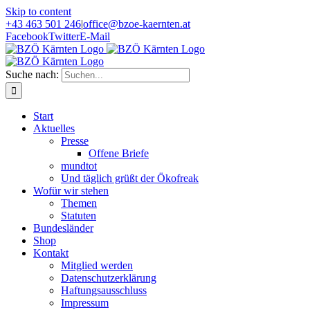
Skip to content
+43 463 501 246
|
office@bzoe-kaernten.at
Facebook
Twitter
E-Mail
Suche nach:
Start
Aktuelles
Presse
Offene Briefe
mundtot
Und täglich grüßt der Ökofreak
Wofür wir stehen
Themen
Statuten
Bundesländer
Shop
Kontakt
Mitglied werden
Datenschutzerklärung
Haftungsausschluss
Impressum