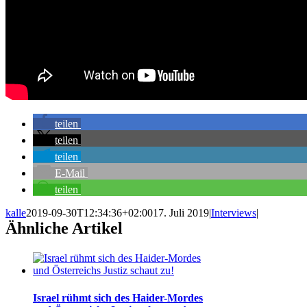
teilen
teilen
teilen
E-Mail
teilen
kalle
2019-09-30T12:34:36+02:00
17. Juli 2019
|
Interviews
|
Ähnliche Artikel
Israel rühmt sich des Haider-Mordes