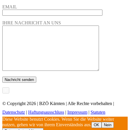
EMAIL
IHRE NACHRICHT AN UNS
×
© Copyright
2026 | BZÖ Kärnten | Alle Rechte vorbehalten |
Datenschutz
|
Haftungsausschluss
|
Impressum
|
Statuten
Diese Website benutzt Cookies. Wenn Sie die Website weiter
nutzen, gehen wir von ihrem Einverständnis aus.
OK
Nein