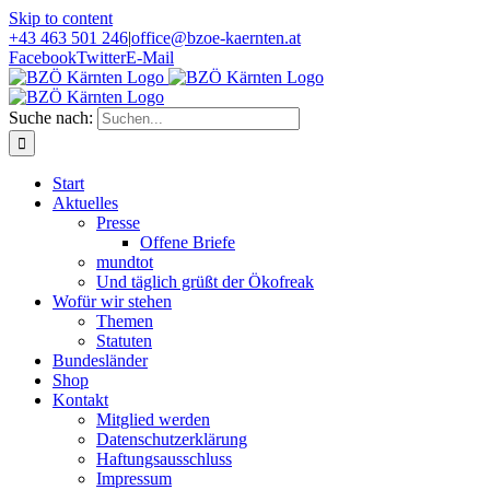
Skip to content
+43 463 501 246
|
office@bzoe-kaernten.at
Facebook
Twitter
E-Mail
Suche nach:
Start
Aktuelles
Presse
Offene Briefe
mundtot
Und täglich grüßt der Ökofreak
Wofür wir stehen
Themen
Statuten
Bundesländer
Shop
Kontakt
Mitglied werden
Datenschutzerklärung
Haftungsausschluss
Impressum