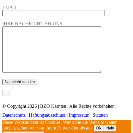
EMAIL
IHRE NACHRICHT AN UNS
×
© Copyright
2026 | BZÖ Kärnten | Alle Rechte vorbehalten |
Datenschutz
|
Haftungsausschluss
|
Impressum
|
Statuten
Diese Website benutzt Cookies. Wenn Sie die Website weiter
nutzen, gehen wir von ihrem Einverständnis aus.
OK
Nein