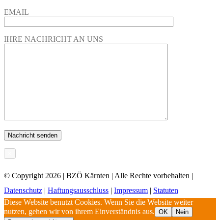
EMAIL
IHRE NACHRICHT AN UNS
×
© Copyright
2026 | BZÖ Kärnten | Alle Rechte vorbehalten |
Datenschutz
|
Haftungsausschluss
|
Impressum
|
Statuten
Diese Website benutzt Cookies. Wenn Sie die Website weiter
nutzen, gehen wir von ihrem Einverständnis aus.
OK
Nein