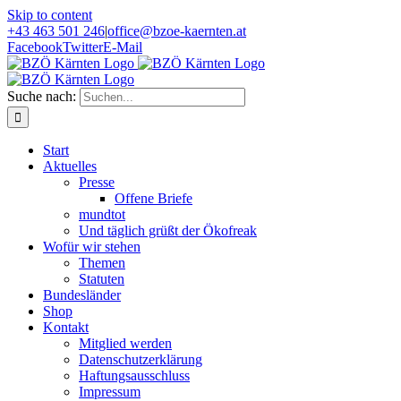
Skip to content
+43 463 501 246
|
office@bzoe-kaernten.at
Facebook
Twitter
E-Mail
Suche nach:
Start
Aktuelles
Presse
Offene Briefe
mundtot
Und täglich grüßt der Ökofreak
Wofür wir stehen
Themen
Statuten
Bundesländer
Shop
Kontakt
Mitglied werden
Datenschutzerklärung
Haftungsausschluss
Impressum