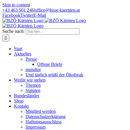
Skip to content
+43 463 501 246
|
office@bzoe-kaernten.at
Facebook
Twitter
E-Mail
Suche nach:
Start
Aktuelles
Presse
Offene Briefe
mundtot
Und täglich grüßt der Ökofreak
Wofür wir stehen
Themen
Statuten
Bundesländer
Shop
Kontakt
Mitglied werden
Datenschutzerklärung
Haftungsausschluss
Impressum