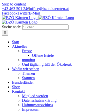
Skip to content
+43 463 501 246
|
office@bzoe-kaernten.at
Facebook
Twitter
E-Mail
Suche nach:
Start
Aktuelles
Presse
Offene Briefe
mundtot
Und täglich grüßt der Ökofreak
Wofür wir stehen
Themen
Statuten
Bundesländer
Shop
Kontakt
Mitglied werden
Datenschutzerklärung
Haftungsausschluss
Impressum