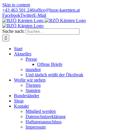
Skip to content
+43 463 501 246
|
office@bzoe-kaernten.at
Facebook
Twitter
E-Mail
Suche nach:
Start
Aktuelles
Presse
Offene Briefe
mundtot
Und täglich grüßt der Ökofreak
Wofür wir stehen
Themen
Statuten
Bundesländer
Shop
Kontakt
Mitglied werden
Datenschutzerklärung
Haftungsausschluss
Impressum