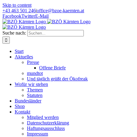
Skip to content
+43 463 501 246
|
office@bzoe-kaernten.at
Facebook
Twitter
E-Mail
Suche nach:
Start
Aktuelles
Presse
Offene Briefe
mundtot
Und täglich grüßt der Ökofreak
Wofür wir stehen
Themen
Statuten
Bundesländer
Shop
Kontakt
Mitglied werden
Datenschutzerklärung
Haftungsausschluss
Impressum