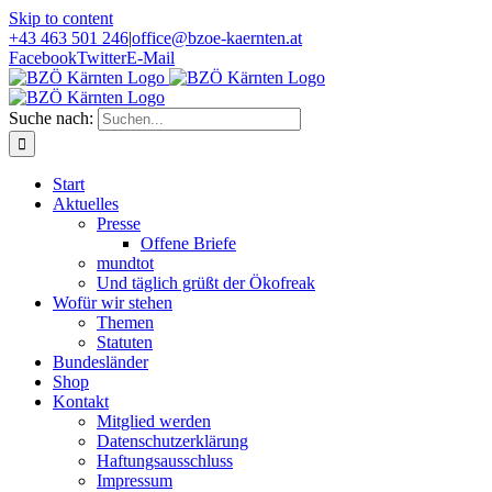
Skip to content
+43 463 501 246
|
office@bzoe-kaernten.at
Facebook
Twitter
E-Mail
Suche nach:
Start
Aktuelles
Presse
Offene Briefe
mundtot
Und täglich grüßt der Ökofreak
Wofür wir stehen
Themen
Statuten
Bundesländer
Shop
Kontakt
Mitglied werden
Datenschutzerklärung
Haftungsausschluss
Impressum