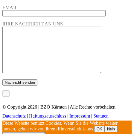
EMAIL
IHRE NACHRICHT AN UNS
×
© Copyright
2026 | BZÖ Kärnten | Alle Rechte vorbehalten |
Datenschutz
|
Haftungsausschluss
|
Impressum
|
Statuten
Diese Website benutzt Cookies. Wenn Sie die Website weiter
nutzen, gehen wir von ihrem Einverständnis aus.
OK
Nein