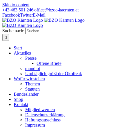
Skip to content
+43 463 501 246
|
office@bzoe-kaernten.at
Facebook
Twitter
E-Mail
Suche nach:
Start
Aktuelles
Presse
Offene Briefe
mundtot
Und täglich grüßt der Ökofreak
Wofür wir stehen
Themen
Statuten
Bundesländer
Shop
Kontakt
Mitglied werden
Datenschutzerklärung
Haftungsausschluss
Impressum