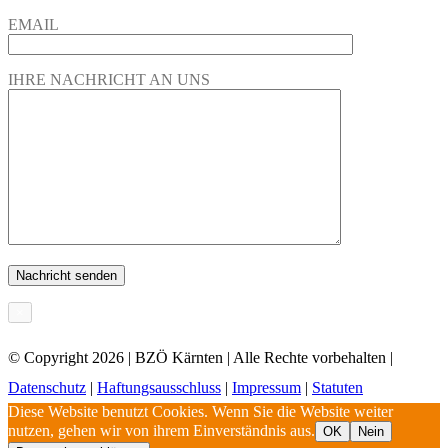
EMAIL
IHRE NACHRICHT AN UNS
×
© Copyright
2026 | BZÖ Kärnten | Alle Rechte vorbehalten |
Datenschutz
|
Haftungsausschluss
|
Impressum
|
Statuten
Diese Website benutzt Cookies. Wenn Sie die Website weiter
nutzen, gehen wir von ihrem Einverständnis aus.
OK
Nein