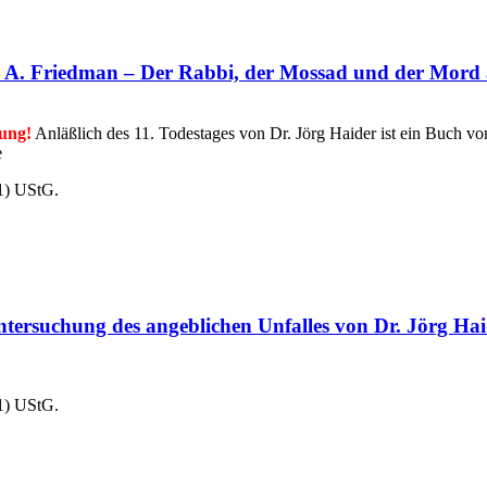
iedman – Der Rabbi, der Mossad und der Mord an 
tung!
Anläßlich des 11. Todestages von Dr. Jörg Haider ist ein Buch 
re
1) UStG.
tersuchung des angeblichen Unfalles von Dr. Jörg Ha
1) UStG.