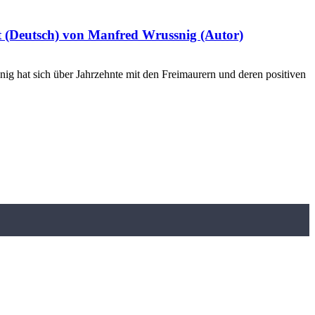
lt (Deutsch) von Manfred Wrussnig (Autor)
g hat sich über Jahrzehnte mit den Freimaurern und deren positiven