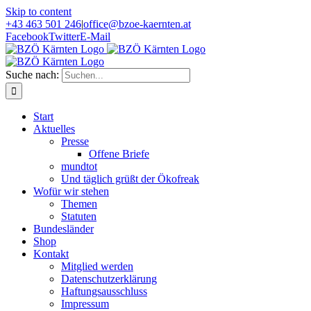
Skip to content
+43 463 501 246
|
office@bzoe-kaernten.at
Facebook
Twitter
E-Mail
Suche nach:
Start
Aktuelles
Presse
Offene Briefe
mundtot
Und täglich grüßt der Ökofreak
Wofür wir stehen
Themen
Statuten
Bundesländer
Shop
Kontakt
Mitglied werden
Datenschutzerklärung
Haftungsausschluss
Impressum