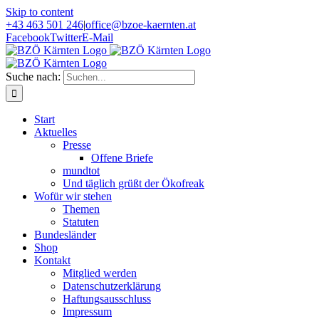
Skip to content
+43 463 501 246
|
office@bzoe-kaernten.at
Facebook
Twitter
E-Mail
Suche nach:
Start
Aktuelles
Presse
Offene Briefe
mundtot
Und täglich grüßt der Ökofreak
Wofür wir stehen
Themen
Statuten
Bundesländer
Shop
Kontakt
Mitglied werden
Datenschutzerklärung
Haftungsausschluss
Impressum