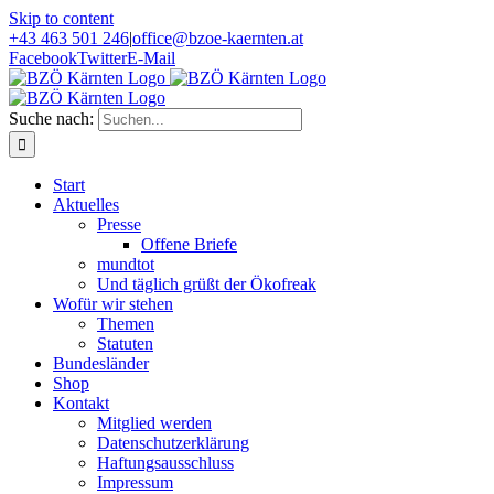
Skip to content
+43 463 501 246
|
office@bzoe-kaernten.at
Facebook
Twitter
E-Mail
Suche nach:
Start
Aktuelles
Presse
Offene Briefe
mundtot
Und täglich grüßt der Ökofreak
Wofür wir stehen
Themen
Statuten
Bundesländer
Shop
Kontakt
Mitglied werden
Datenschutzerklärung
Haftungsausschluss
Impressum