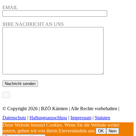
EMAIL
IHRE NACHRICHT AN UNS
×
© Copyright
2026 | BZÖ Kärnten | Alle Rechte vorbehalten |
Datenschutz
|
Haftungsausschluss
|
Impressum
|
Statuten
Diese Website benutzt Cookies. Wenn Sie die Website weiter
nutzen, gehen wir von ihrem Einverständnis aus.
OK
Nein