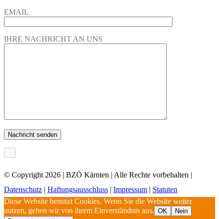
EMAIL
IHRE NACHRICHT AN UNS
×
© Copyright
2026 | BZÖ Kärnten | Alle Rechte vorbehalten |
Datenschutz
|
Haftungsausschluss
|
Impressum
|
Statuten
Diese Website benutzt Cookies. Wenn Sie die Website weiter
nutzen, gehen wir von ihrem Einverständnis aus.
OK
Nein