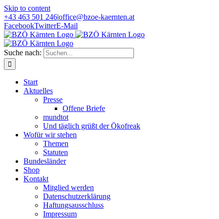
Skip to content
+43 463 501 246
|
office@bzoe-kaernten.at
Facebook
Twitter
E-Mail
Suche nach:
Start
Aktuelles
Presse
Offene Briefe
mundtot
Und täglich grüßt der Ökofreak
Wofür wir stehen
Themen
Statuten
Bundesländer
Shop
Kontakt
Mitglied werden
Datenschutzerklärung
Haftungsausschluss
Impressum