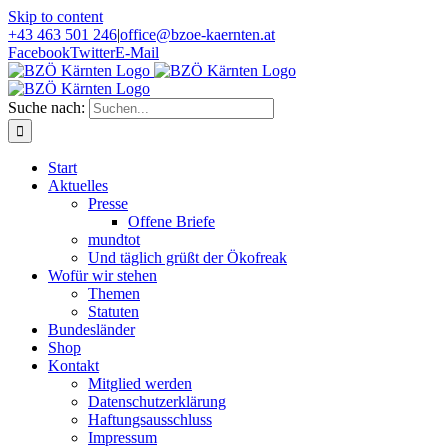
Skip to content
+43 463 501 246
|
office@bzoe-kaernten.at
Facebook
Twitter
E-Mail
Suche nach:
Start
Aktuelles
Presse
Offene Briefe
mundtot
Und täglich grüßt der Ökofreak
Wofür wir stehen
Themen
Statuten
Bundesländer
Shop
Kontakt
Mitglied werden
Datenschutzerklärung
Haftungsausschluss
Impressum