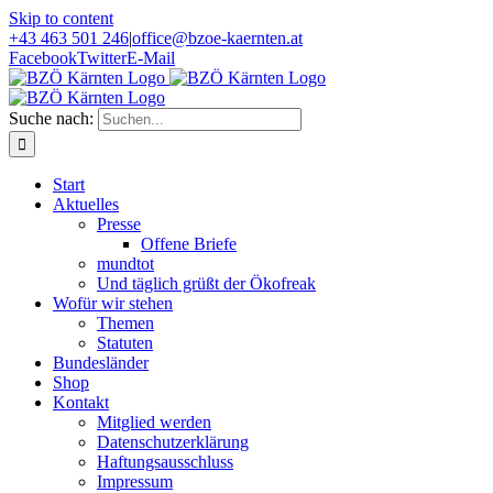
Skip to content
+43 463 501 246
|
office@bzoe-kaernten.at
Facebook
Twitter
E-Mail
Suche nach:
Start
Aktuelles
Presse
Offene Briefe
mundtot
Und täglich grüßt der Ökofreak
Wofür wir stehen
Themen
Statuten
Bundesländer
Shop
Kontakt
Mitglied werden
Datenschutzerklärung
Haftungsausschluss
Impressum